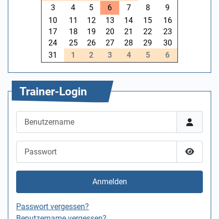
3
4
5
6
7
8
9
10
11
12
13
14
15
16
17
18
19
20
21
22
23
24
25
26
27
28
29
30
31
1
2
3
4
5
6
Trainer-Login
Benutzername
Passwort
Passwor
Anmelden
Passwort vergessen?
Benutzername vergessen?