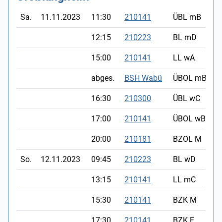
Sa.
11.11.2023
11:30
210141
ÜBL mB
12:15
210223
BL mD
15:00
210141
LL wA
abges.
BSH Wabü
ÜBOL mB
16:30
210300
ÜBL wC
17:00
210141
ÜBOL wB
20:00
210181
BZOL M
So.
12.11.2023
09:45
210223
BL wD
13:15
210141
LL mC
15:30
210141
BZK M
17:30
210141
BZK F