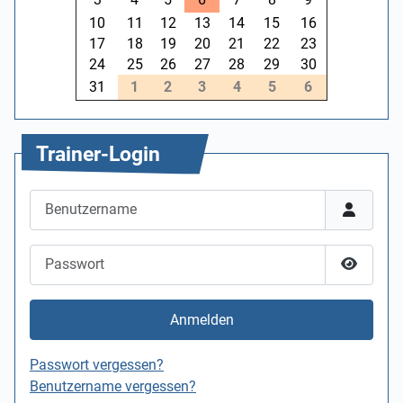
10
11
12
13
14
15
16
17
18
19
20
21
22
23
24
25
26
27
28
29
30
31
1
2
3
4
5
6
Trainer-Login
Benutzername
Passwort
Passwor
Anmelden
Passwort vergessen?
Benutzername vergessen?