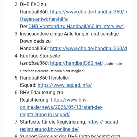
DHB FAQ zu
Handball360:
https://www.dhb.de/handball360/faq-
fragen-antworten-hilfe
Der
DHB Vorstand zu Handball360 im Interview*
.
Insbesondere einige Anleitungen und sonstige
Downloads zu
Handball360:
https://www.dhb.de/handball360/down
Künftige Startseite
Handball360
:
https://handball360.net/
(Login in die
einzelnen Bereiche ist noch nicht möglich)
Handball360 Hersteller
iSquad:
https://www.isquad.info/
BHV Erläuterung zur
Registrierung:
https://www.bhv-
online.de/news/2026/05/13/start-der-
registrierung-in-isquad/
Startseite für die Registrierung:
https://isquad-
registrierung.bhv-online.de/
Support-Formular des DHB (bitte beachtet dazu