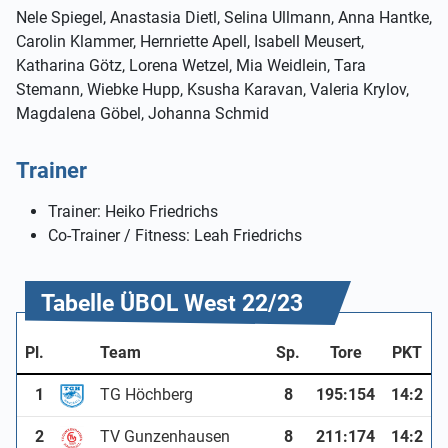
Nele Spiegel, Anastasia Dietl, Selina Ullmann, Anna Hantke,
Carolin Klammer, Hernriette Apell, Isabell Meusert,
Katharina Götz, Lorena Wetzel, Mia Weidlein, Tara
Stemann, Wiebke Hupp, Ksusha Karavan, Valeria Krylov,
Magdalena Göbel, Johanna Schmid
Trainer
Trainer: Heiko Friedrichs
Co-Trainer / Fitness: Leah Friedrichs
Tabelle ÜBOL West 22/23
Pl.
Team
Sp.
Tore
PKT
1
TG Höchberg
8
195
:
154
14:2
2
TV Gunzenhausen
8
211
:
174
14:2