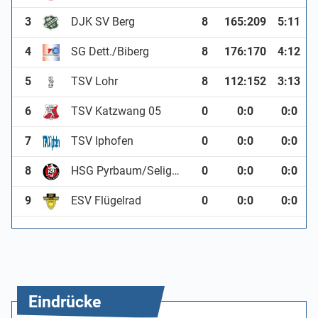
3
DJK SV Berg
8
165
:
209
5:11
4
SG Dett./Biberg
8
176
:
170
4:12
5
TSV Lohr
8
112
:
152
3:13
6
TSV Katzwang 05
0
0
:
0
0:0
7
TSV Iphofen
0
0
:
0
0:0
8
HSG Pyrbaum/Seligenporten
0
0
:
0
0:0
9
ESV Flügelrad
0
0
:
0
0:0
Eindrücke