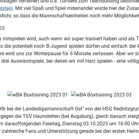
ndlagen verfeinert und u.a. Turniere zum Teambuilding bestritte
lstein
. Mit viel Spaß und Spiel miteinander wurde hier der Zusa
 Michi, so dass die Mannschaftseinheiten noch mehr Möglichkeit
n mitspielen wird, auch wenn wir super trainiert haben und als
 die potentiell noch B-Jugend spielen dürfen und einfach der
ere wird uns zur Winterpause für 6 Monate verlassen. Aber wir 
ei Auswärstspiele, bei denen wir mit Harz spielen - eine völli
Fürth bei der Landesligamannschaft Ost" von der HSG Rednitzgru
 gegen die TSV Haunstetten (bei Augsburg), gleich danach stei
 Am darauffolgenden Feiertag, Dienstag 03.10.2023 um 16:00 Uh
er zahlreiche Fans und Unterstützung gerade bei den ersten Hei