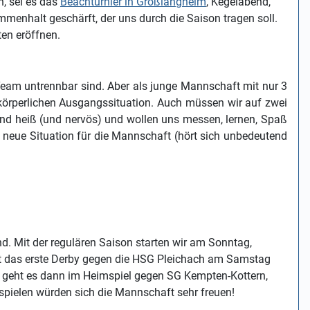
n, sei es das
Beachturnier in Großlangheim
, Kegelabend,
mmenhalt geschärft, der uns durch die Saison tragen soll.
en eröffnen.
 Team untrennbar sind. Aber als junge Mannschaft mit nur 3
 körperlichen Ausgangssituation. Auch müssen wir auf zwei
sind heiß (und nervös) und wollen uns messen, lernen, Spaß
g neue Situation für die Mannschaft (hört sich unbedeutend
nd. Mit der regulären Saison starten wir am Sonntag,
gt das erste Derby gegen die HSG Pleichach am Samstag
r geht es dann im Heimspiel gegen SG Kempten-Kottern,
mspielen würden sich die Mannschaft sehr freuen!