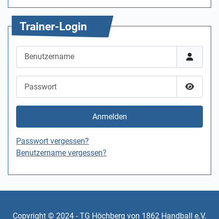
Trainer-Login
Benutzername
Passwort
Passwor
Anmelden
Passwort vergessen?
Benutzername vergessen?
Copyright © 2024 - TG Höchberg von 1862 Handball e.V.