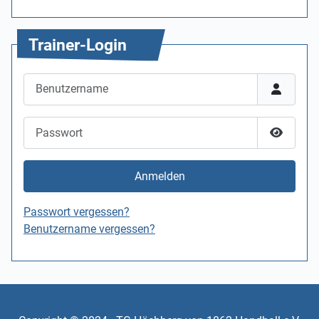
Trainer-Login
Benutzername
Passwort
Passwor
Anmelden
Passwort vergessen?
Benutzername vergessen?