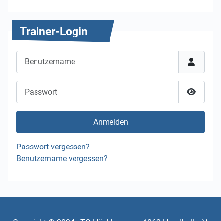
Trainer-Login
Benutzername
Passwort
Passwor
Anmelden
Passwort vergessen?
Benutzername vergessen?