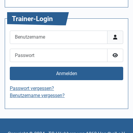
Trainer-Login
Benutzername
Passwort
Passwor
Anmelden
Passwort vergessen?
Benutzername vergessen?