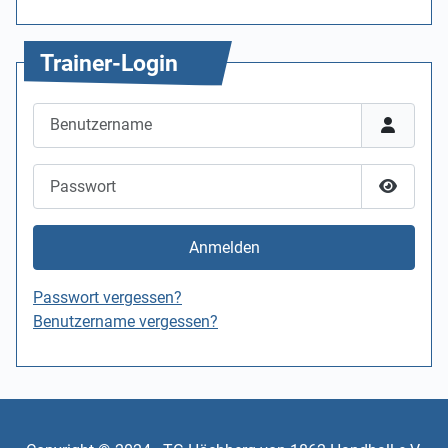
Trainer-Login
Benutzername
Passwort
Passwor
Anmelden
Passwort vergessen?
Benutzername vergessen?