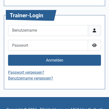
Trainer-Login
Benutzername
Passwort
Passwor
Anmelden
Passwort vergessen?
Benutzername vergessen?