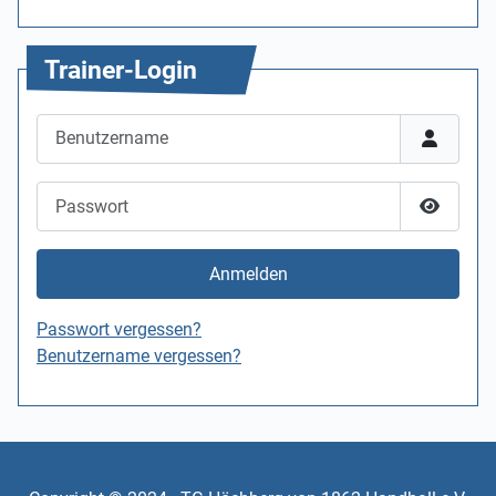
Trainer-Login
Benutzername
Passwort
Passwor
Anmelden
Passwort vergessen?
Benutzername vergessen?