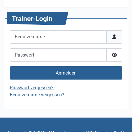
Trainer-Login
Benutzername
Passwort
Passwor
Anmelden
Passwort vergessen?
Benutzername vergessen?