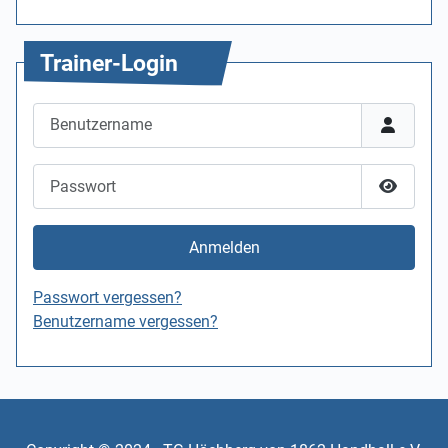
Trainer-Login
Benutzername
Passwort
Passwor
Anmelden
Passwort vergessen?
Benutzername vergessen?