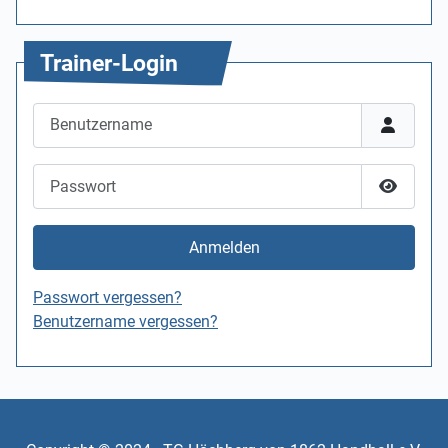
Trainer-Login
Benutzername
Passwort
Passwor
Anmelden
Passwort vergessen?
Benutzername vergessen?