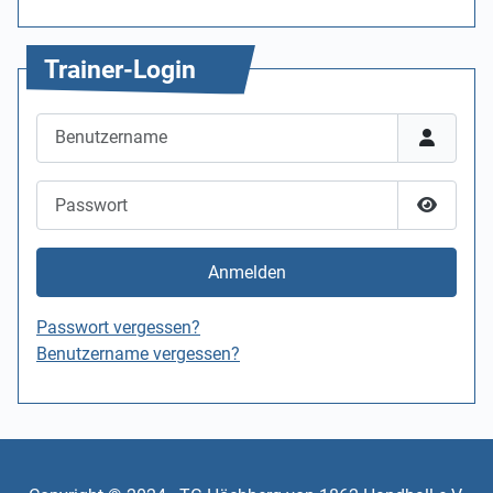
Trainer-Login
Benutzername
Passwort
Passwor
Anmelden
Passwort vergessen?
Benutzername vergessen?