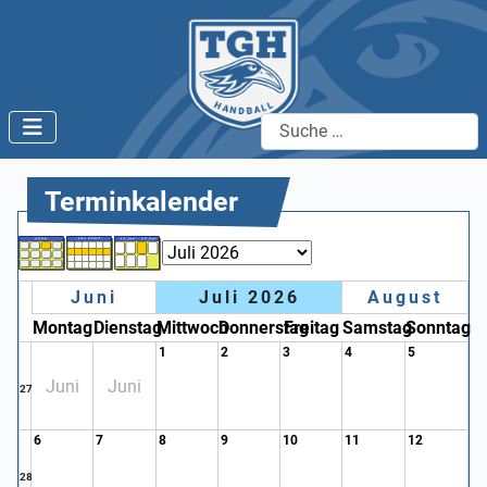
Suchen
Terminkalender
Juni
Juli 2026
August
Montag
Dienstag
Mittwoch
Donnerstag
Freitag
Samstag
Sonntag
1
2
3
4
5
Juni
Juni
27
6
7
8
9
10
11
12
28