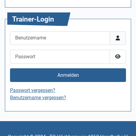
Trainer-Login
Benutzername
Passwort
Passwor
Anmelden
Passwort vergessen?
Benutzername vergessen?