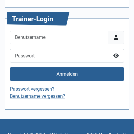
Trainer-Login
Benutzername
Passwort
Passwor
Anmelden
Passwort vergessen?
Benutzername vergessen?