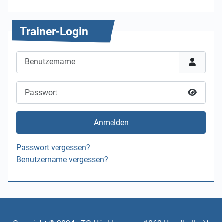
Trainer-Login
Benutzername
Passwort
Passwor
Anmelden
Passwort vergessen?
Benutzername vergessen?