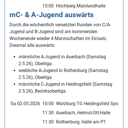
15:00
Höchberg Mainlandhalle
TG
mC- & A-Jugend auswärts
Durch die wöchentlich versetzten Runden von C/A-
Jugend und B-Jugend sind am kommenden
Wochenende wieder 4 Mannschaften im Einsatz.
Diesmal alle auswärts:
männliche A-Jugend in Auerbach (Samstag
2.5.26), Oberliga
weibliche A-Jugend in Rothenburg (Samstag
2.5.26), Oberliga
männliche C-Jugend in Heidingsfeld (Samstag
2.5.26), Bezirksoberliga
Sa 02.05.2026
10:00
Würzburg TG Heidingsfeld Sportze
11:30
Auerbach, Helmut-Ott-Halle
11:30
Rothenburg, Halle am P1