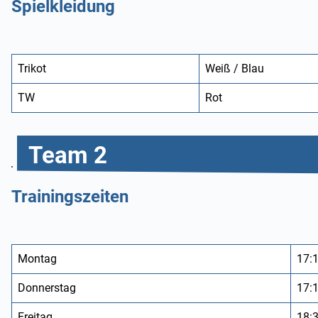
Spielkleidung
Trikot
Weiß / Blau
TW
Rot
Team 2
Trainingszeiten
Montag
17:1
Donnerstag
17:1
Freitag
18:3