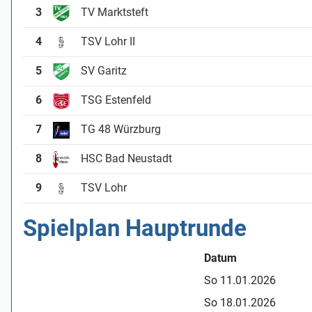
3
TV Marktsteft
4
TSV Lohr II
5
SV Garitz
6
TSG Estenfeld
7
TG 48 Würzburg
8
HSC Bad Neustadt
9
TSV Lohr
Spielplan Hauptrunde
Datum
So 11.01.2026
So 18.01.2026