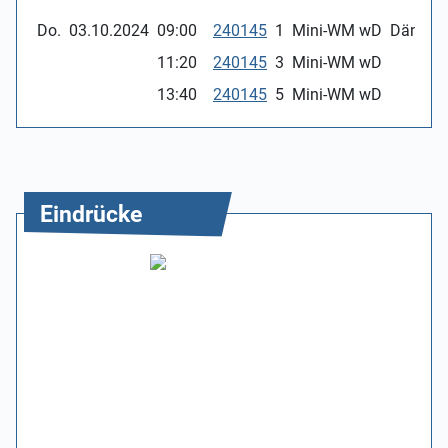
Do.
03.10.2024
09:00
240145
1
Mini-WM wD
Dänemar
11:20
240145
3
Mini-WM wD
13:40
240145
5
Mini-WM wD
Eindrücke