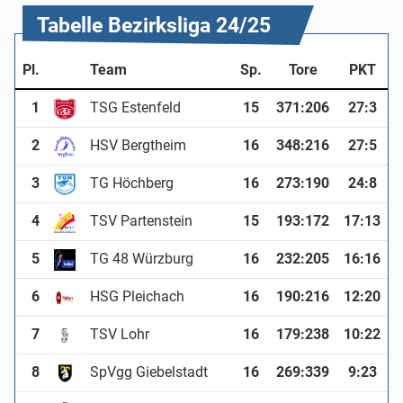
Tabelle Bezirksliga 24/25
Pl.
Team
Sp.
Tore
PKT
1
TSG Estenfeld
15
371
:
206
27:3
2
HSV Bergtheim
16
348
:
216
27:5
3
TG Höchberg
16
273
:
190
24:8
4
TSV Partenstein
15
193
:
172
17:13
5
TG 48 Würzburg
16
232
:
205
16:16
6
HSG Pleichach
16
190
:
216
12:20
7
TSV Lohr
16
179
:
238
10:22
8
SpVgg Giebelstadt
16
269
:
339
9:23