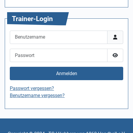
Trainer-Login
Benutzername
Passwort
Passwor
Anmelden
Passwort vergessen?
Benutzername vergessen?