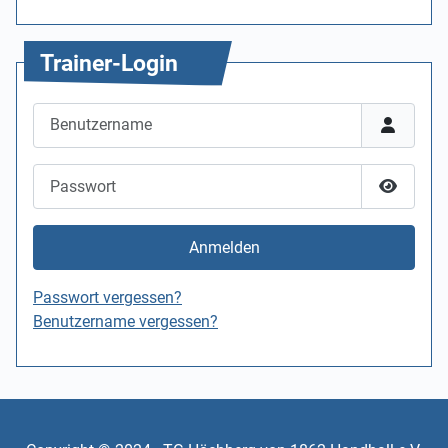
Trainer-Login
Benutzername
Passwort
Passwor
Anmelden
Passwort vergessen?
Benutzername vergessen?