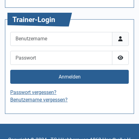
Trainer-Login
Benutzername
Passwort
Passwor
Anmelden
Passwort vergessen?
Benutzername vergessen?