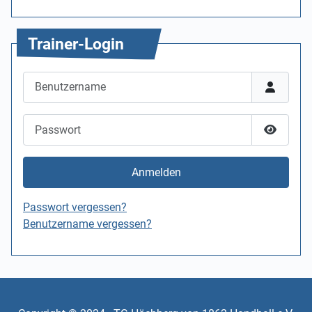
Trainer-Login
Benutzername
Passwort
Passwor
Anmelden
Passwort vergessen?
Benutzername vergessen?