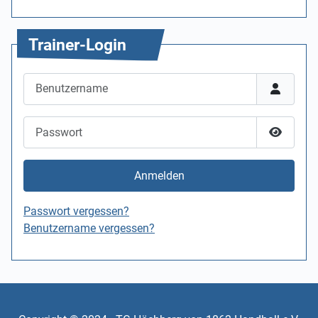
Trainer-Login
Benutzername
Passwort
Passwor
Anmelden
Passwort vergessen?
Benutzername vergessen?