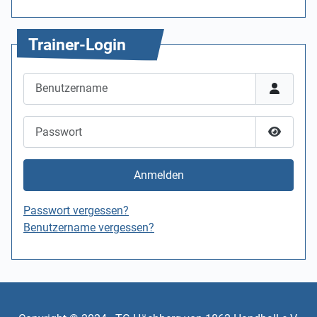
Trainer-Login
Benutzername
Passwort
Passwor
Anmelden
Passwort vergessen?
Benutzername vergessen?