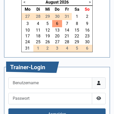
<
August
2026
>
Mo
Di
Mi
Do
Fr
Sa
So
27
28
29
30
31
1
2
3
4
5
6
7
8
9
10
11
12
13
14
15
16
17
18
19
20
21
22
23
24
25
26
27
28
29
30
31
1
2
3
4
5
6
Trainer-Login
Benutzername
Passwort
Passwor