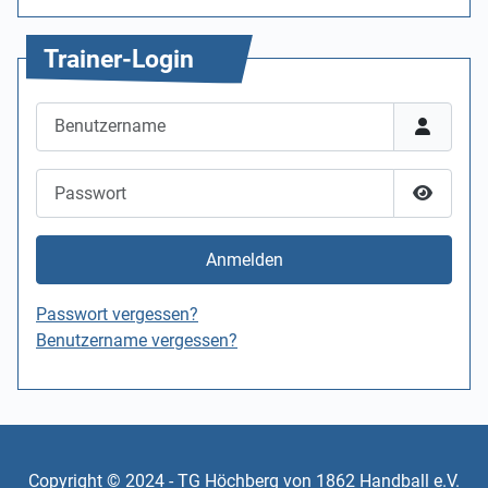
Trainer-Login
Benutzername
Passwort
Passwor
Anmelden
Passwort vergessen?
Benutzername vergessen?
Copyright © 2024 - TG Höchberg von 1862 Handball e.V.