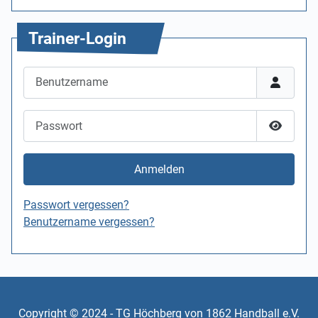
Trainer-Login
Benutzername
Passwort
Passwor
Anmelden
Passwort vergessen?
Benutzername vergessen?
Copyright © 2024 - TG Höchberg von 1862 Handball e.V.