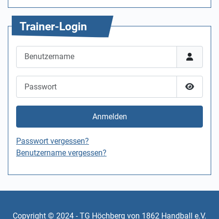
Trainer-Login
Benutzername
Passwort
Passwor
Anmelden
Passwort vergessen?
Benutzername vergessen?
Copyright © 2024 - TG Höchberg von 1862 Handball e.V.