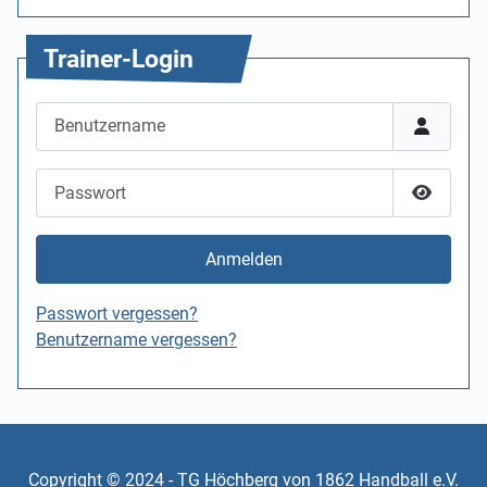
Trainer-Login
Benutzername
Passwort
Passwor
Anmelden
Passwort vergessen?
Benutzername vergessen?
Copyright © 2024 - TG Höchberg von 1862 Handball e.V.