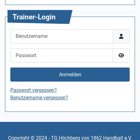
Trainer-Login
Benutzername
Passwort
Passwor
Anmelden
Passwort vergessen?
Benutzername vergessen?
Copyright © 2024 - TG Höchberg von 1862 Handball e.V.