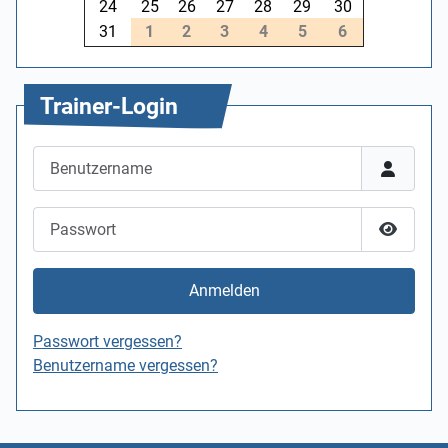
24
25
26
27
28
29
30
31
1
2
3
4
5
6
Trainer-Login
Benutzername
Passwort
Passwor
Anmelden
Passwort vergessen?
Benutzername vergessen?