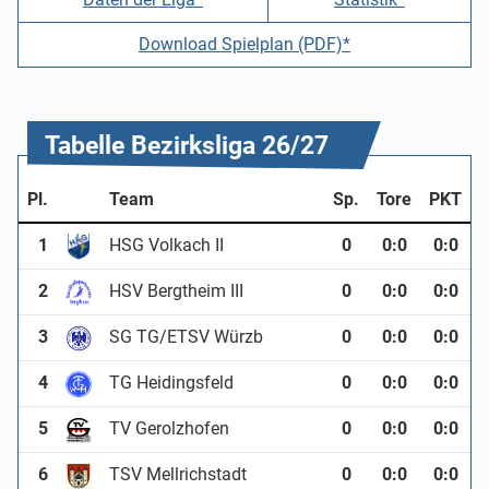
Download Spielplan (PDF)*
Tabelle Bezirksliga 26/27
Pl.
Team
Sp.
Tore
PKT
1
HSG Volkach II
0
0
:
0
0:0
2
HSV Bergtheim III
0
0
:
0
0:0
3
SG TG/ETSV Würzb
0
0
:
0
0:0
4
TG Heidingsfeld
0
0
:
0
0:0
5
TV Gerolzhofen
0
0
:
0
0:0
6
TSV Mellrichstadt
0
0
:
0
0:0