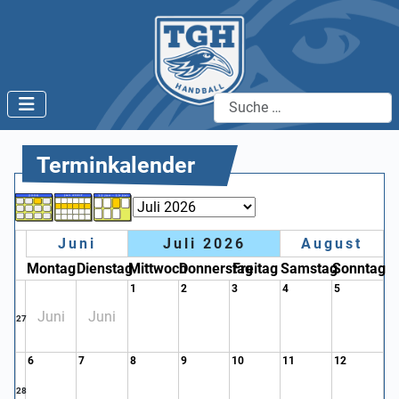
Suchen
Terminkalender
Juni
Juli 2026
August
Montag
Dienstag
Mittwoch
Donnerstag
Freitag
Samstag
Sonntag
1
2
3
4
5
Juni
Juni
27
6
7
8
9
10
11
12
28