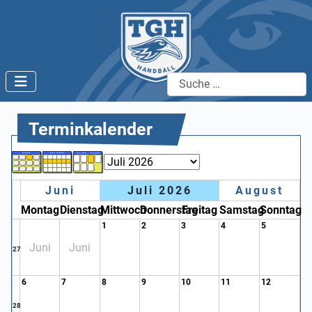
Suchen
Terminkalender
Juni
Juli 2026
August
Montag
Dienstag
Mittwoch
Donnerstag
Freitag
Samstag
Sonntag
1
2
3
4
5
Juni
Juni
27
6
7
8
9
10
11
12
28